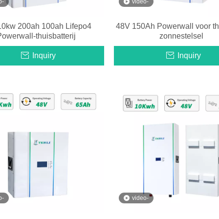
o-
video-
10kw 200ah 100ah Lifepo4
48V 150Ah Powerwall voor th
owerwall-thuisbatterij
zonnestelsel
Inquiry
Inquiry
o-
video-