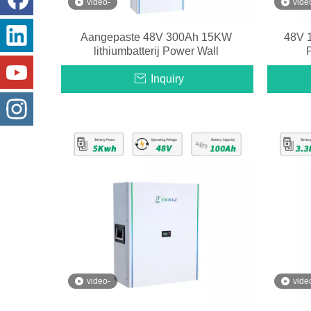
video-
vide
Aangepaste 48V 300Ah 15KW
48V 
lithiumbatterij Power Wall
P
Inquiry
video-
vide