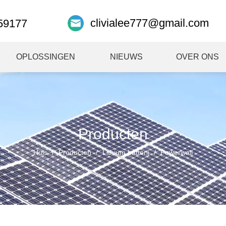
clivialee777@gmail.com
59177
OPLOSSINGEN
NIEUWS
OVER ONS
Producten
Huis
/
Producten
/
Lithium batterij
/
Powerwall