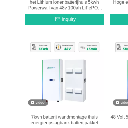
het Lithium Ionenbatterijhuis 5kwh
Hoge e
Powerwall van 48v 100ah LiFePO4
NCM voor Zonnestelsel
Inquiry
video-
vide
7kwh batterij wandmontage thuis
48 Volt 
energieopslagbank batterijpakket