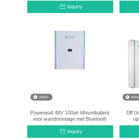
Inquiry
video-
vide
Powerwall 48V 100ah lithiumbatterij
Off G
voor wandmontage met Bluetooth
op
Inquiry