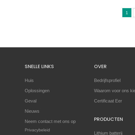
1
SNELLE LINKS
OVER
Huis
Bedrijfsprofiel
Oplossingen
Waarom voor ons ki
Geval
Certificaat Eer
Nieuws
PRODUCTEN
Neem contact met ons op
Privacybeleid
Lithium batterij