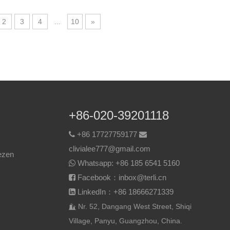
2
3
4
...
10
»
+86-020-39201118
+86 17727759177


clivialee777@gmail.com
ezen
Whatsapp:
+86 185 6541 5160

Facebook：inbox@terli.cn

LinkedIn：+86 18666271339

Nr. 52, Dangang West Street, Shiqi

Village, Panyu, Guangzhou, China.