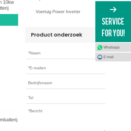
ah 10kw
terij
Voertuig Power Inverter
Product onderzoek
Whatsapp
E-mail
mbatterij