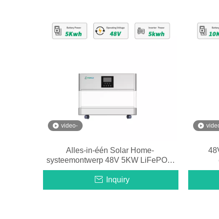
video-
vide
Alles-in-één Solar Home-
48
systeemontwerp 48V 5KW LiFePO4-
batterij
Inquiry