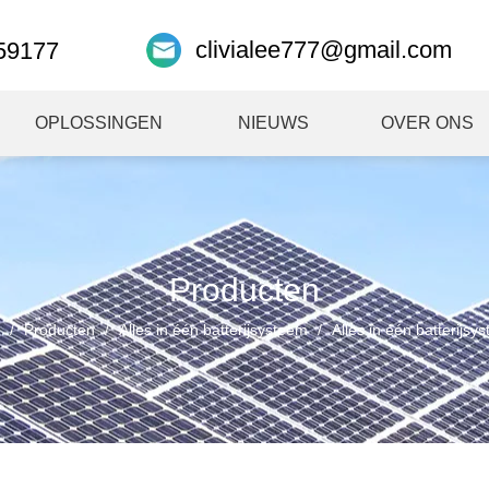
clivialee777@gmail.com
59177
OPLOSSINGEN
NIEUWS
OVER ONS
Producten
/
Producten
/
Alles in één batterijsysteem
/
Alles in één batterijsy