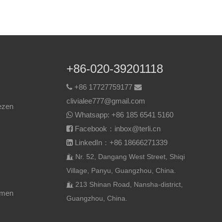
+86-020-39201118
+86 17727759177


clivialee777@gmail.com
ezen
Whatsapp:
+86 185 6541 5160

Facebook：inbox@terli.cn

LinkedIn：+86 18666271339

Nr. 52, Dangang West Street, Shiqi

Village, Panyu, Guangzhou, China.
213 Shinan Road, Nansha-district,

emen
Guangzhou, China.