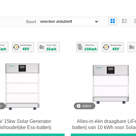
Soort
o-
video-
V 15kw Solar Generator
Alles-in-één draagbare Li
shoudelijke Ess-batterij
batterij van 10 kWh voor Sol
systeem