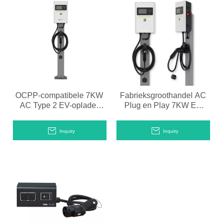
OCPP-compatibele 7KW
Fabrieksgroothandel AC
AC Type 2 EV-oplader
Plug en Play 7KW EV
met stopcontact
laadstation
Inquiry
Inquiry