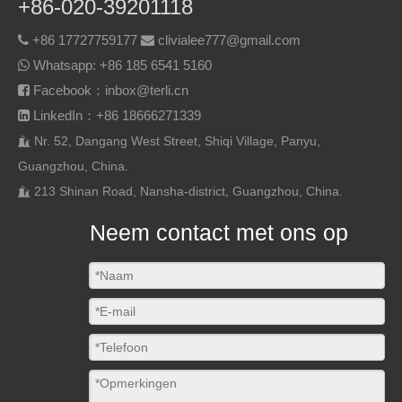
+86-020-39201118
+86 17727759177
clivialee777@gmail.com


Whatsapp:
+86 185 6541 5160

Facebook：inbox@terli.cn

LinkedIn：+86 18666271339

Nr. 52, Dangang West Street, Shiqi Village, Panyu,

Guangzhou, China.
213 Shinan Road, Nansha-district, Guangzhou, China.

Neem contact met ons op