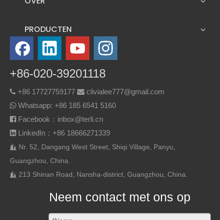
OVER
PRODUCTEN
+86-020-39201118
+86 17727759177
clivialee777@gmail.com


Whatsapp:
+86 185 6541 5160

Facebook：inbox@terli.cn

LinkedIn：+86 18666271339

Nr. 52, Dangang West Street, Shiqi Village, Panyu,

Guangzhou, China.
213 Shinan Road, Nansha-district, Guangzhou, China.

Neem contact met ons op